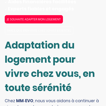
Aides financières facilitées
✔
Experts fiables et engagés
✔
JE SOUHAITE ADAPTER MON LOGEMENT
PARCE QUE BIEN VIVRE CHEZ SOI EST ESSENTIEL
Adaptation du
logement pour
vivre chez vous, en
toute sérénité
Chez
MM‑EVO
, nous vous aidons à continuer à