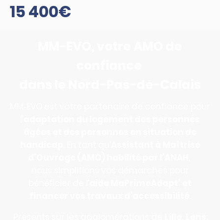
15 400€
MM-EVO, votre AMO de
confiance
dans le Nord-Pas-de-Calais
MM‑EVO est votre partenaire de confiance pour
l’
adaptation du logement des personnes
âgées et des personnes en situation de
handicap
. En tant qu’
Assistant à Maîtrise
d’Ouvrage (AMO) habilité par l’ANAH
,
nous simplifions vos démarches pour
bénéficier de l’
aide MaPrimeAdapt’ et
financer vos travaux d’accessibilité
.
Présents sur les agglomérations de
Lille, Lens,